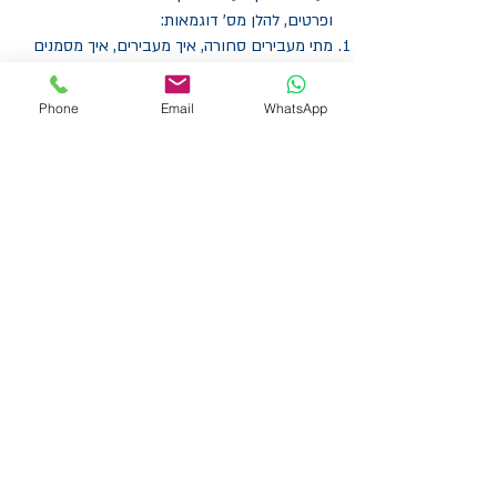
ופרטים, להלן מס' דוגמאות:
מתי מעבירים סחורה, איך מעבירים, איך מסמנים
את הסחורה שמעבירים, מי מעביר, כמה זמן זה
יקח, מה מעבירים קודם ומה אח"כ, ספירת מלאי,
Phone
Email
WhatsApp
היכן מניחים את הסחורה באתר החדש, וכו'.
כ"א: האם מבנה הארגוני ישאר כשהיה, תפקידים
חדשים, מי עובר, מי לא עובר (פיטורים), מקומות
ישיבה, האם צריך הסעות, האם צריך לשנות
הסכמי עבודה, הכנת העובדים למאמץ מוגבר
בתקופת המעבר, ארוחות לעובדים בזמן המעבר,
כ"א זמני בתקופת המעבר (איזה חברות
מתעסקות עם זה).
הכנת הלקוחות: שיבושים באספקת סחורה, הכנת
הזמנות גדולות לפני מעבר.
תקשורת: אפיון עמדת מחשב, למי טלפון נייח,
Follow me למספרים חשובים.
מה חסר לאישור כיבוי אש ?
התקנות בזק, אינטרנט, מרכזיה.
תכנון מערך מפתחות לדלתות (מסטרים).