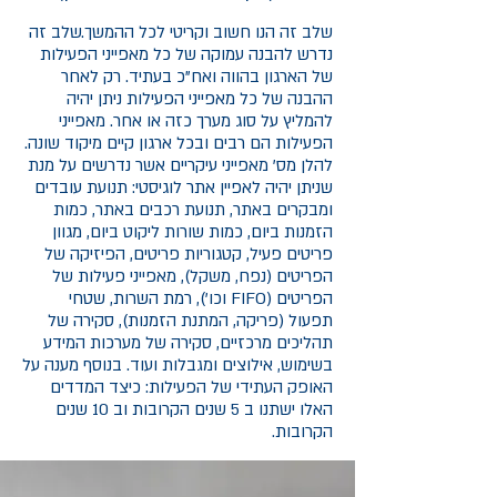
שלב זה הנו חשוב וקריטי לכל ההמשך.שלב זה
נדרש להבנה עמוקה של כל מאפייני הפעילות
של הארגון בהווה ואח"כ בעתיד. רק לאחר
ההבנה של כל מאפייני הפעילות ניתן יהיה
להמליץ על סוג מערך כזה או אחר. מאפייני
הפעילות הם רבים ובכל ארגון קיים מיקוד שונה.
להלן מס' מאפייני עיקריים אשר נדרשים על מנת
שניתן יהיה לאפיין אתר לוגיסטי: תנועת עובדים
ומבקרים באתר, תנועת רכבים באתר, כמות
הזמנות ביום, כמות שורות ליקוט ביום, מגוון
פריטים פעיל, קטגוריות פריטים, הפיזיקה של
הפריטים (נפח, משקל), מאפייני פעילות של
הפריטים (FIFO וכו'), רמת השרות, שטחי
תפעול (פריקה, המתנת הזמנות), סקירה של
תהליכים מרכזיים, סקירה של מערכות המידע
בשימוש, אילוצים ומגבלות ועוד. בנוסף מענה על
האופק העתידי של הפעילות: כיצד המדדים
האלו ישתנו ב 5 שנים הקרובות וב 10 שנים
הקרובות.