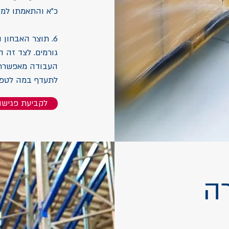
כ"א והתאמתו למש
6. תוצר האבחו
גורמים. לצד זה 
העבודה מאפשרת 
לתעדף במה לטפל
לקביעת פגיש
ה