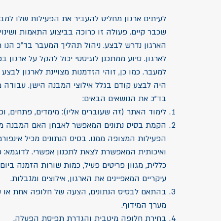
לעיתים ארגון מחליט להעביר את הפעילות שלו למב
שכבר קיים. פעולה זו כרוכה בביצוע התאמות ושינוי
הארגון נדרש לבצע. ניהול תהליך המעבר בד"כ הנו ת
לארגון. סיוע ממתכנן לוגיסטי יכול להקל על ארגון ב
למעבר. כמו כן, זוהי הזדמנות מצויינת לארגון לבצע ש
היה לבצע קודם בגלל אילוצי המבנה הישן. עבודה מ
בד"כ את הנושאים הבאים:
לימוד האתר (זה שעוברים אליו): מימדים, פתחים, וכו'
הקמת בסיס נתונים המאפשר לאבחן האם המבנה מס
הפעילות המצופה ממנו. בסיס הנתונים מכיל אינפור
ואיכותית המאפשרת לצאת לתכנון אפשרי. לדוגמא: 
כללית, מגוון פריטים פעיל, כמות שורות הזמנה ביום,
עיקריים המאפיינים את הארגון, אילוצים ומגבלות.
בהתאם לבסיס הנתונים, הצעה של חלופה אחת או שנ
מערך המידוף.
בחירת חלופה מיטבית והגדרת תפיסת הפעלה.