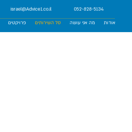
israel@Advice1.co.il
052-828-5134
אודות
מה אני עושה
סל השירותים
פרויקטים