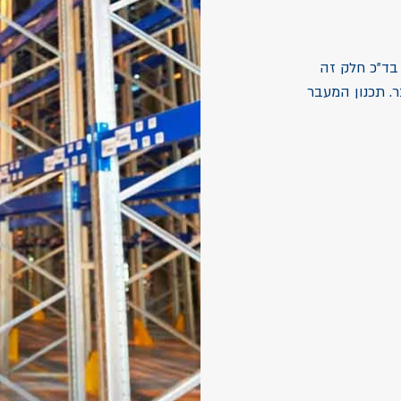
בד"כ חלק זה
ר. תכנון המעבר